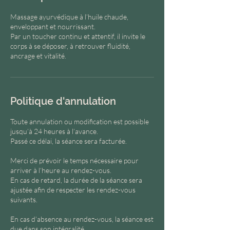
Massage ayurvédique à l’huile chaude,
enveloppant et nourrissant.
Par un toucher continu et attentif, il invite le
corps à se déposer, à retrouver fluidité,
ancrage et vitalité.
Politique d'annulation
Toute annulation ou modification est possible
jusqu’à 24 heures à l’avance.
Passé ce délai, la séance sera facturée.
Merci de prévoir le temps nécessaire pour
arriver à l’heure au rendez-vous.
En cas de retard, la durée de la séance sera
ajustée afin de respecter les rendez-vous
suivants.
En cas d’absence au rendez-vous, la séance est
due dans son intégralité.