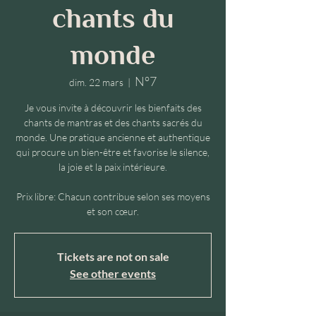
chants du
monde
N°7
dim. 22 mars
  |  
Je vous invite à découvrir les bienfaits des
chants de mantras et des chants sacrés du
monde. Une pratique ancienne et authentique
qui procure un bien-être et favorise le silence,
la joie et la paix intérieure.
Prix libre: Chacun contribue selon ses moyens
et son cœur.
Tickets are not on sale
See other events