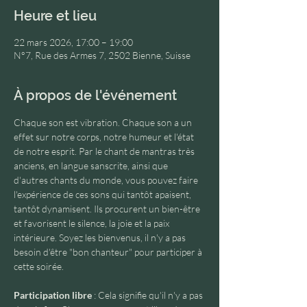
Heure et lieu
22 mars 2026, 17:00 – 19:00
N°7, Rue des Armes 7, 2502 Bienne, Suisse
À propos de l'événement
Chaque son est vibration. Chaque son a un 
effet sur notre corps, notre humeur et l'état 
de notre esprit. Par le chant de mantras très 
anciens, en langue sanscrite, ainsi que 
d'autres chants du monde, vous pouvez faire 
l'expérience de ces sons qui tantôt apaisent, 
tantôt dynamisent. Ils procurent un bien-être 
et favorisent le silence, la joie et la paix 
intérieure. Soyez les bienvenus, il n'y a pas 
besoin d'être "bon chanteur" pour participer à 
cette soirée.  
Participation libre
 : Cela signifie qu'il n'y a pas 