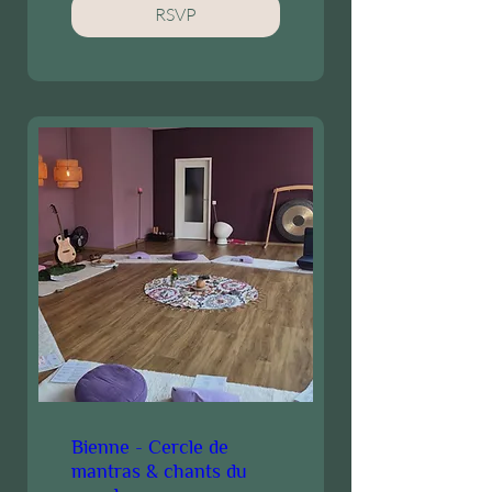
RSVP
Bienne - Cercle de
mantras & chants du