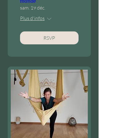
monde
sam. 19 déc.
Plus d'infos
RSVP