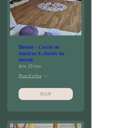
Bienne - Cercle de
mantras & chants du
monde
dim. 15 nov.
Plus d'infos
RSVP