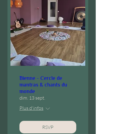
Bienne - Cercle de
mantras & chants du
monde
dim. 13 sept.
Plus d'infos
RSVP