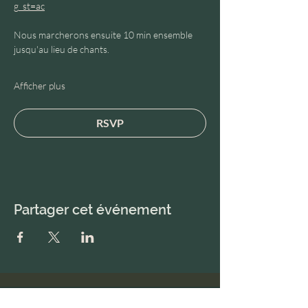
g_st=ac
Nous marcherons ensuite 10 min ensemble 
jusqu'au lieu de chants.
Afficher plus
RSVP
Partager cet événement