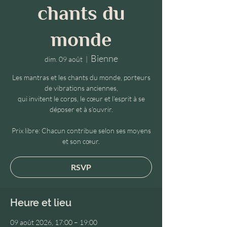
chants du
monde
Bienne
dim. 09 août
  |  
Les mantras et les chants du monde, porteurs
de vibrations anciennes,
qui invitent le corps, le cœur et l’esprit à se
déposer et à s’ouvrir.
Prix libre: Chacun contribue selon ses moyens
et son cœur.
RSVP
Heure et lieu
09 août 2026, 17:00 – 19:00