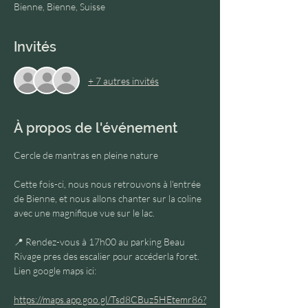
Bienne, Bienne, Suisse
Invités
+ 7 autres invités
À propos de l'événement
Cercle de mantras en pleine nature 
Cette fois-ci, nous nous retrouvons à l'entrée 
de Bienne, et nous allons chanter sur la coline 
avec une magnifique vue sur le lac.
📍 Rendez-vous à 17h00 au parking Beau 
Rivage pres des escalier pour accéderla foret.
Lien google maps ici:
https://maps.app.goo.gl/Tsd8CBuz5HEtemr86?