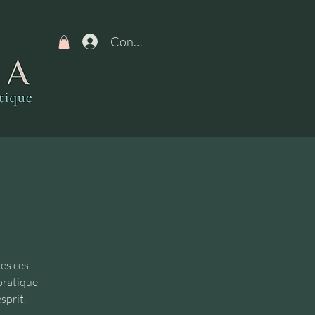
Connexion
es ces
 pratique
sprit.