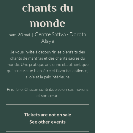
chants du
monde
Centre Sattva - Dorota
sam. 30 mai
  |  
Alaya
Je vous invite à découvrir les bienfaits des
chants de mantras et des chants sacrés du
monde. Une pratique ancienne et authentique
qui procure un bien-être et favorise le silence,
la joie et la paix intérieure.
Prix libre: Chacun contribue selon ses moyens
et son cœur.
Tickets are not on sale
See other events