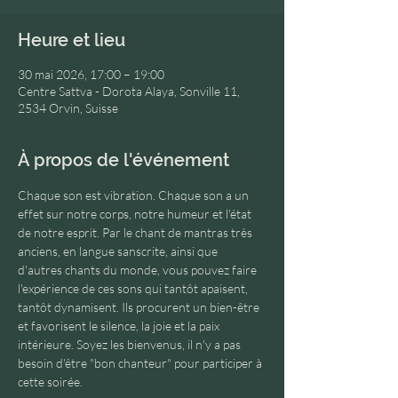
Heure et lieu
30 mai 2026, 17:00 – 19:00
Centre Sattva - Dorota Alaya, Sonville 11,
2534 Orvin, Suisse
À propos de l'événement
Chaque son est vibration. Chaque son a un 
effet sur notre corps, notre humeur et l'état 
de notre esprit. Par le chant de mantras très 
anciens, en langue sanscrite, ainsi que 
d'autres chants du monde, vous pouvez faire 
l'expérience de ces sons qui tantôt apaisent, 
tantôt dynamisent. Ils procurent un bien-être 
et favorisent le silence, la joie et la paix 
intérieure. Soyez les bienvenus, il n'y a pas 
besoin d'être "bon chanteur" pour participer à 
cette soirée.  