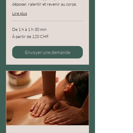
déposer, ralentir et revenir au corps.
Lire plus
De 1 h à 1 h 30 min
À
À partir de 120 CHF
partir
de
120
francs
suisses
Envoyer une demande