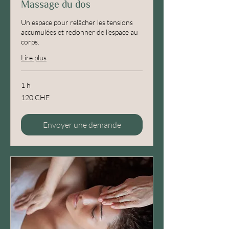
Massage du dos
Un espace pour relâcher les tensions
accumulées et redonner de l’espace au
corps.
Lire plus
1 h
120
120 CHF
francs
suisses
Envoyer une demande