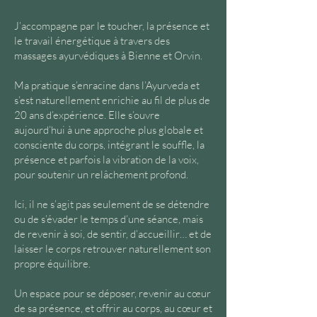
J’accompagne par le toucher, la présence et
le travail énergétique à travers des
massages ayurvédiques à Bienne et Orvin.
Ma pratique s’enracine dans l’Ayurveda et
s’est naturellement enrichie au fil de plus de
20 ans d’expérience. Elle s’ouvre
aujourd’hui à une approche plus globale et
consciente du corps, intégrant le souffle, la
présence et parfois la vibration de la voix,
pour soutenir un relâchement profond.
Ici, il ne s’agit pas seulement de se détendre
ou de s’évader le temps d’une séance, mais
de revenir à soi, de sentir, d’accueillir… et de
laisser le corps retrouver naturellement son
propre équilibre.
Un espace pour se déposer, revenir au cœur
de sa présence, et offrir au corps, au cœur et