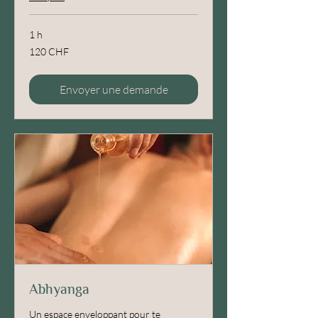
1 h
120
120 CHF
francs
suisses
Envoyer une demande
Abhyanga
Un espace enveloppant pour te