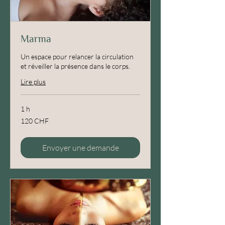
Marma
Un espace pour relancer la circulation
et réveiller la présence dans le corps.
Lire plus
1 h
120
120 CHF
francs
suisses
Envoyer une demande