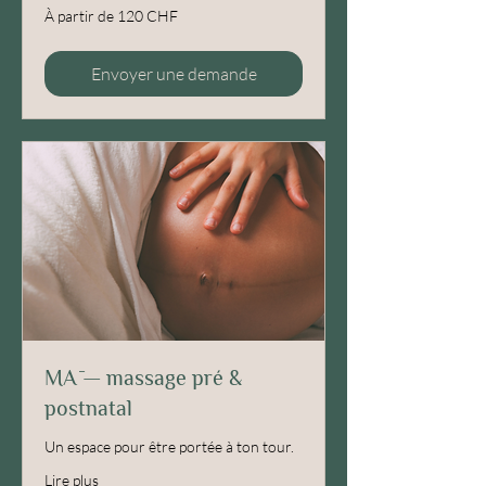
À
À partir de 120 CHF
partir
de
120
francs
suisses
Envoyer une demande
MĀ — massage pré &
postnatal
Un espace pour être portée à ton tour.
Lire plus