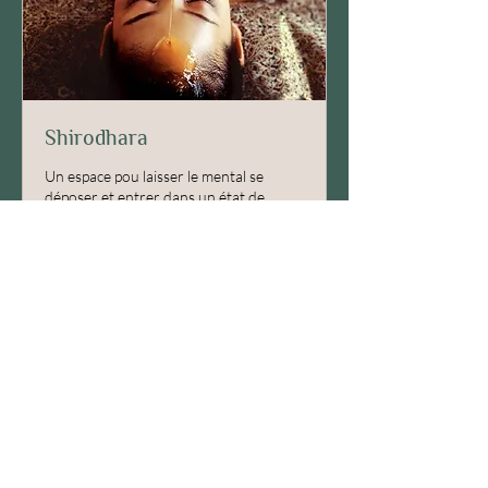
Shirodhara
Un espace pou laisser le mental se
déposer et entrer dans un état de
profonde détente.
Lire plus
1 h
120
120 CHF
francs
suisses
Envoyer une demande