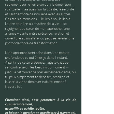
seulement sur le lien à soi ou à la dimension
spirituelle, mais aussi sur la qualité, la sécurité
et l’authenticité de nos liens avec les autres.
Ces trois dimensions — le lien à soi, le lien à
l’autre et le lien au mystère de la vie — se
rejoignent au cœur de mon approche : une
alliance vivante entre présence, relation et
ouverture au mystère, où peut se révéler une
profonde force de transformation.
Mon approche s’enracine dans une écoute
profonde de ce qui émerge dans l’instant.
À partir de cette présence, j’ajuste chaque
rencontre selon les besoins du moment —
jusqu’à retrouver ce précieux espace d’être, où
tu peux simplement te déposer, respirer, et
laisser la vie se déployer naturellement à
travers toi.
Cheminer ainsi, c’est permettre à la vie de
circuler librement,
accueillir ce qu’elle révèle,
et laisser le mystère se manifester à travers toi,