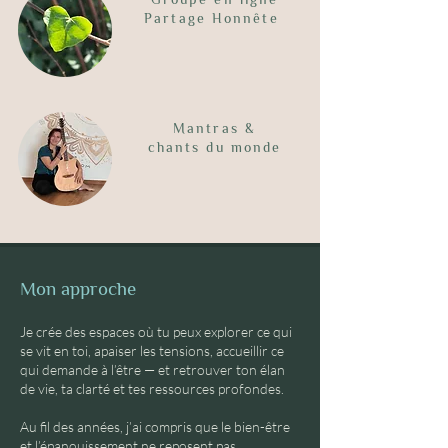
Partage Honnête
Mantras &
chants du monde
Mon approche
Je crée des espaces où tu peux explorer ce qui
se vit en toi, apaiser les tensions, accueillir ce
qui demande à l’être — et retrouver ton élan
de vie, ta clarté et tes ressources profondes.
Au fil des années, j’ai compris que le bien-être
et l’épanouissement ne reposent pas