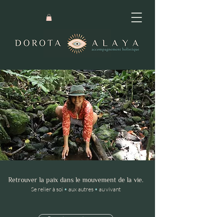
Retrouver la paix dans le mouvement de la vie.
Se relier à soi
•
aux autres
•
au vivant