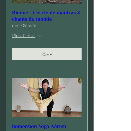
Bienne - Cercle de mantras &
chants du monde
dim. 09 août
Plus d'infos
RSVP
Immersion Yoga Aérien