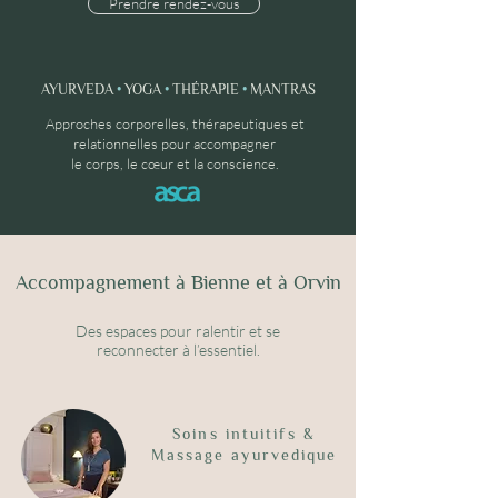
Prendre rendez-vous
AYURVEDA
•
YOGA
•
THÉRAPIE
•
MANTRAS
Approches corporelles, thérapeutiques et
relationnelles pour accompagner
le corps, le cœur et la conscience.
Accompagnement à Bienne et à Orvin
Des espaces pour ralentir et se
reconnecter à l’essentiel.
Soins intuitifs &
Massage ayurvedique